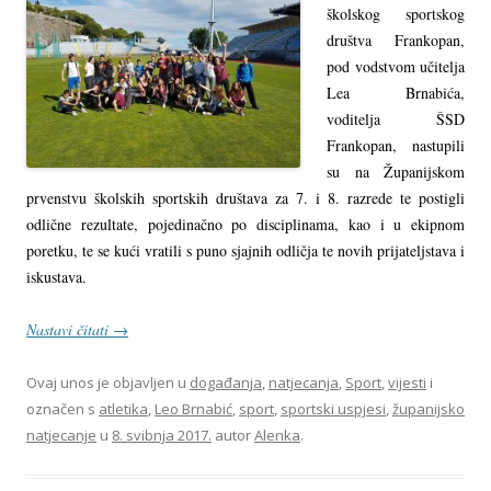
školskog sportskog
društva Frankopan,
pod vodstvom učitelja
Lea Brnabića,
voditelja ŠSD
Frankopan, nastupili
su na Županijskom
prvenstvu školskih sportskih društava za 7. i 8. razrede te postigli
odlične rezultate, pojedinačno po disciplinama, kao i u ekipnom
poretku, te se kući vratili s puno sjajnih odličja te novih prijateljstava i
iskustava.
Nastavi čitati
→
Ovaj unos je objavljen u
događanja
,
natjecanja
,
Sport
,
vijesti
i
označen s
atletika
,
Leo Brnabić
,
sport
,
sportski uspjesi
,
županijsko
natjecanje
u
8. svibnja 2017.
autor
Alenka
.