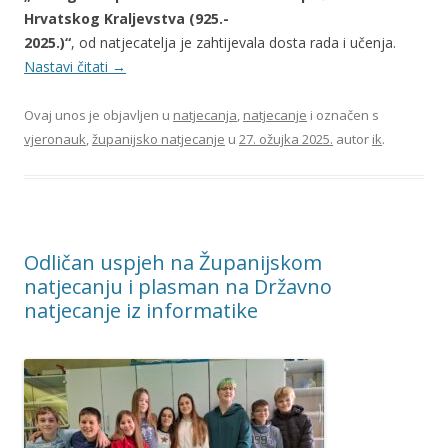
Hrvatskog Kraljevstva (925.-
2025.)“
, od natjecatelja je zahtijevala dosta rada i učenja.
Nastavi čitati
→
Ovaj unos je objavljen u
natjecanja
,
natjecanje
i označen s
vjeronauk
,
županijsko natjecanje
u
27. ožujka 2025.
autor
ik
.
Odličan uspjeh na Županijskom
natjecanju i plasman na Državno
natjecanje iz informatike