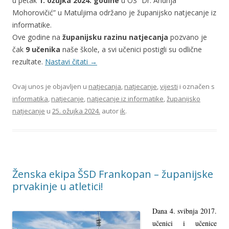
u petak
1. ožujka 2024. godine
u OŠ “Dr. Andrija
Mohorovičić” u Matuljima održano je županijsko natjecanje iz
informatike.
Ove godine na
županijsku razinu natjecanja
pozvano je
čak
9 učenika
naše škole, a svi učenici postigli su odlične
rezultate.
Nastavi čitati
→
Ovaj unos je objavljen u
natjecanja
,
natjecanje
,
vijesti
i označen s
informatika
,
natjecanje
,
natjecanje iz informatike
,
županijsko
natjecanje
u
25. ožujka 2024.
autor
ik
.
Ženska ekipa ŠSD Frankopan – županijske
prvakinje u atletici!
Dana 4. svibnja 2017.
učenici i učenice