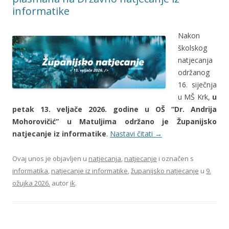
informatike
Nakon
školskog
natjecanja
održanog
16. siječnja
u MŠ Krk,
u
petak 13. veljače 2026. godine u OŠ “Dr. Andrija
Mohorovičić” u Matuljima održano je Županijsko
natjecanje iz informatike
.
Nastavi čitati
→
Ovaj unos je objavljen u
natjecanja
,
natjecanje
i označen s
informatika
,
natjecanje iz informatike
,
županijsko natjecanje
u
9.
ožujka 2026.
autor
ik
.