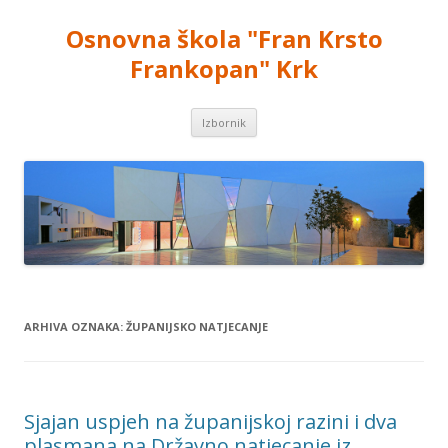
Osnovna škola "Fran Krsto
Frankopan" Krk
Skoči
Izbornik
do
sadržaja
ARHIVA OZNAKA:
ŽUPANIJSKO NATJECANJE
Sjajan uspjeh na županijskoj razini i dva
plasmana na Državno natjecanje iz