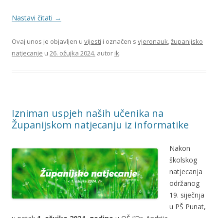
Nastavi čitati
→
Ovaj unos je objavljen u
vijesti
i označen s
vjeronauk
,
županijsko
natjecanje
u
26. ožujka 2024.
autor
ik
.
Izniman uspjeh naših učenika na
Županijskom natjecanju iz informatike
Nakon
školskog
natjecanja
održanog
19. siječnja
u PŠ Punat,