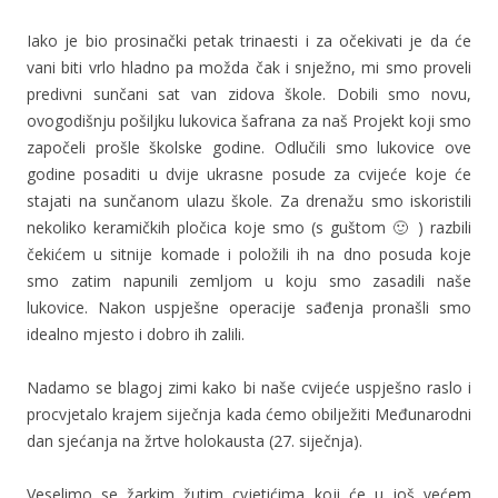
Iako je bio prosinački petak trinaesti i za očekivati je da će
vani biti vrlo hladno pa možda čak i snježno, mi smo proveli
predivni sunčani sat van zidova škole. Dobili smo novu,
ovogodišnju pošiljku lukovica šafrana za naš Projekt koji smo
započeli prošle školske godine. Odlučili smo lukovice ove
godine posaditi u dvije ukrasne posude za cvijeće koje će
stajati na sunčanom ulazu škole. Za drenažu smo iskoristili
nekoliko keramičkih pločica koje smo (s guštom 🙂 ) razbili
čekićem u sitnije komade i položili ih na dno posuda koje
smo zatim napunili zemljom u koju smo zasadili naše
lukovice. Nakon uspješne operacije sađenja pronašli smo
idealno mjesto i dobro ih zalili.
Nadamo se blagoj zimi kako bi naše cvijeće uspješno raslo i
procvjetalo krajem siječnja kada ćemo obilježiti Međunarodni
dan sjećanja na žrtve holokausta (27. siječnja).
Veselimo se žarkim žutim cvjetićima koji će u još većem