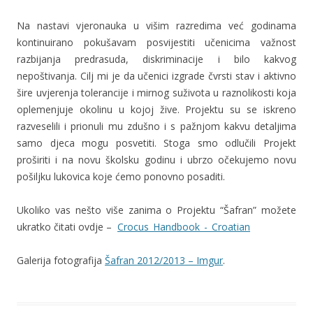
Na nastavi vjeronauka u višim razredima već godinama
kontinuirano pokušavam posvijestiti učenicima važnost
razbijanja predrasuda, diskriminacije i bilo kakvog
nepoštivanja. Cilj mi je da učenici izgrade čvrsti stav i aktivno
šire uvjerenja tolerancije i mirnog suživota u raznolikosti koja
oplemenjuje okolinu u kojoj žive. Projektu su se iskreno
razveselili i prionuli mu zdušno i s pažnjom kakvu detaljima
samo djeca mogu posvetiti. Stoga smo odlučili Projekt
proširiti i na novu školsku godinu i ubrzo očekujemo novu
pošiljku lukovica koje ćemo ponovno posaditi.
Ukoliko vas nešto više zanima o Projektu “Šafran” možete
ukratko čitati ovdje –
Crocus_Handbook_-_Croatian
Galerija fotografija
Šafran 2012/2013 – Imgur
.