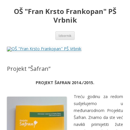
OŠ "Fran Krsto Frankopan" PŠ
Vrbnik
Skoči
Izbornik
do
sadržaja
Projekt “Šafran”
PROJEKT ŠAFRAN 2014./2015.
Treću godinu za redom
sudjelujemo u
međunarodnom Projektu
Šafran. Znamo da ste već
navikli primijetiti žute