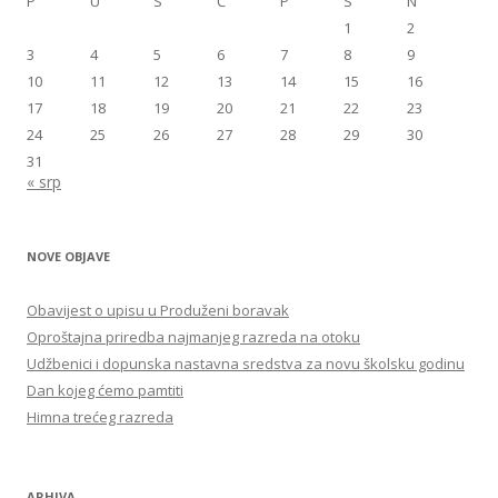
P
U
S
Č
P
S
N
1
2
3
4
5
6
7
8
9
10
11
12
13
14
15
16
17
18
19
20
21
22
23
24
25
26
27
28
29
30
31
« srp
NOVE OBJAVE
Obavijest o upisu u Produženi boravak
Oproštajna priredba najmanjeg razreda na otoku
Udžbenici i dopunska nastavna sredstva za novu školsku godinu
Dan kojeg ćemo pamtiti
Himna trećeg razreda
ARHIVA