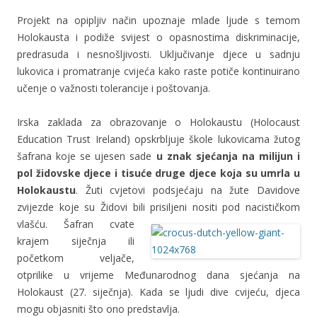
Projekt na opipljiv način upoznaje mlade ljude s temom
Holokausta i podiže svijest o opasnostima diskriminacije,
predrasuda i nesnošljivosti. Uključivanje djece u sadnju
lukovica i promatranje cvijeća kako raste potiče kontinuirano
učenje o važnosti tolerancije i poštovanja.
Irska zaklada za obrazovanje o Holokaustu (Holocaust
Education Trust Ireland) opskrbljuje škole lukovicama žutog
šafrana koje se ujesen sade
u znak sjećanja na milijun i
pol židovske djece i tisuće druge djece koja su umrla u
Holokaustu
. Žuti cvjetovi podsjećaju na žute Davidove
zvijezde koje su Židovi bili prisiljeni nositi pod nacističkom
vlašću.
Šafran cvate
krajem siječnja ili
početkom veljače,
otprilike u vrijeme Međunarodnog dana sjećanja na
Holokaust (27. siječnja). Kada se ljudi dive cvijeću, djeca
mogu objasniti što ono predstavlja.