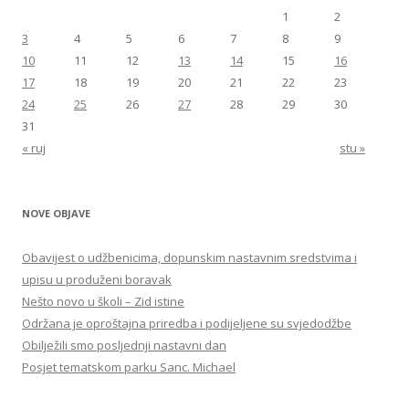
1
2
3
4
5
6
7
8
9
10
11
12
13
14
15
16
17
18
19
20
21
22
23
24
25
26
27
28
29
30
31
« ruj
stu »
NOVE OBJAVE
Obavijest o udžbenicima, dopunskim nastavnim sredstvima i
upisu u produženi boravak
Nešto novo u školi – Zid istine
Održana je oproštajna priredba i podijeljene su svjedodžbe
Obilježili smo posljednji nastavni dan
Posjet tematskom parku Sanc. Michael