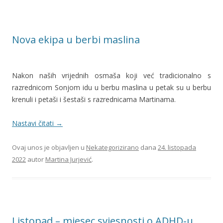
Nova ekipa u berbi maslina
Nakon naših vrijednih osmaša koji već tradicionalno s
razrednicom Sonjom idu u berbu maslina u petak su u berbu
krenuli i petaši i šestaši s razrednicama Martinama.
Nastavi čitati
→
Ovaj unos je objavljen u
Nekategorizirano
dana
24. listopada
2022
autor
Martina Jurjević
.
Listopad – mjesec svjesnosti o ADHD-u