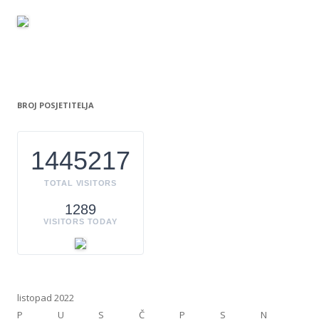
BROJ POSJETITELJA
1445217
TOTAL VISITORS
1289
VISITORS TODAY
listopad 2022
P
U
S
Č
P
S
N