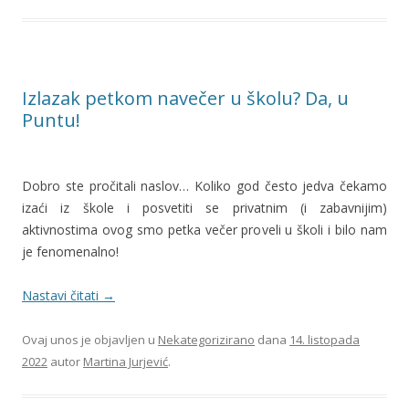
Izlazak petkom navečer u školu? Da, u
Puntu!
Dobro ste pročitali naslov… Koliko god često jedva čekamo
izaći iz škole i posvetiti se privatnim (i zabavnijim)
aktivnostima ovog smo petka večer proveli u školi i bilo nam
je fenomenalno!
Nastavi čitati
→
Ovaj unos je objavljen u
Nekategorizirano
dana
14. listopada
2022
autor
Martina Jurjević
.