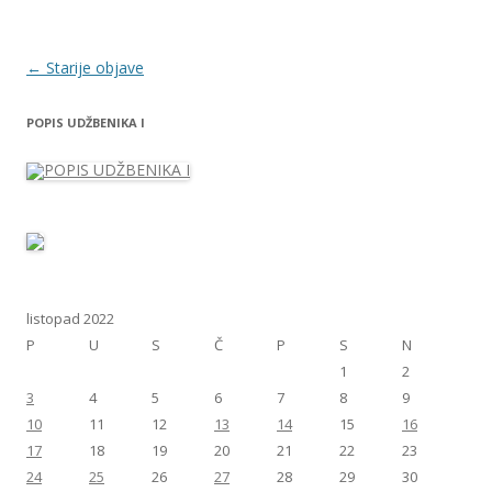
Navigacija
←
Starije objave
objava
POPIS UDŽBENIKA I
listopad 2022
P
U
S
Č
P
S
N
1
2
3
4
5
6
7
8
9
10
11
12
13
14
15
16
17
18
19
20
21
22
23
24
25
26
27
28
29
30