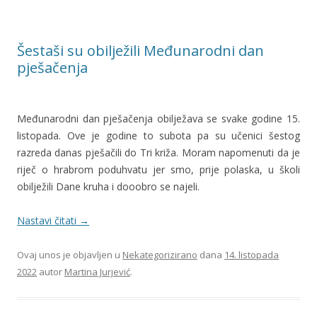
Šestaši su obilježili Međunarodni dan
pješačenja
Međunarodni dan pješačenja obilježava se svake godine 15.
listopada. Ove je godine to subota pa su učenici šestog
razreda danas pješačili do Tri križa. Moram napomenuti da je
riječ o hrabrom poduhvatu jer smo, prije polaska, u školi
obilježili Dane kruha i dooobro se najeli.
Nastavi čitati
→
Ovaj unos je objavljen u
Nekategorizirano
dana
14. listopada
2022
autor
Martina Jurjević
.