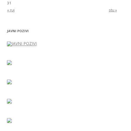
31
« ruj
stu »
JAVNI POZIVI