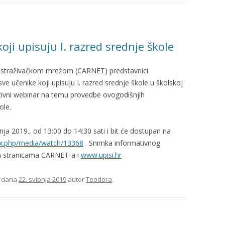
ji upisuju I. razred srednje škole
istraživačkom mrežom (CARNET) predstavnici
ve učenike koji upisuju I. razred srednje škole u školskoj
ativni webinar na temu provedbe ovogodišnjih
ole.
bnja 2019., od 13:00 do 14:30 sati i bit će dostupan na
dex.php/media/watch/13368
. Snimka informativnog
im stranicama CARNET-a i
www.upisi.hr
dana
22. svibnja 2019
autor
Teodora
.