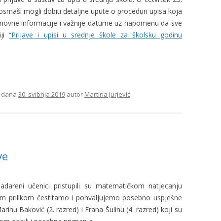
osmaši mogli dobiti detaljne upute o proceduri upisa koja
ŠKOLSKA KUHINJA
novne informacije i važnije datume uz napomenu da sve
iji
“Prijave i upisi u srednje škole za školsku godinu
POTVRDA O STATUSU
REDOVITOG UČENIKA
ZAHTJEV ZA OTKAZ UGOVORA O
PRUŽANJU USLUGE MARENDE I
PRODUŽENOG BORAVKA
dana
30. svibnja 2019
autor
Martina Jurjević
.
ve
nadareni učenici pristupili su matematičkom natjecanju
ovom prilikom čestitamo i pohvaljujemo posebno uspješne
rinu Baković (2. razred) i Frana Šulinu (4. razred) koji su