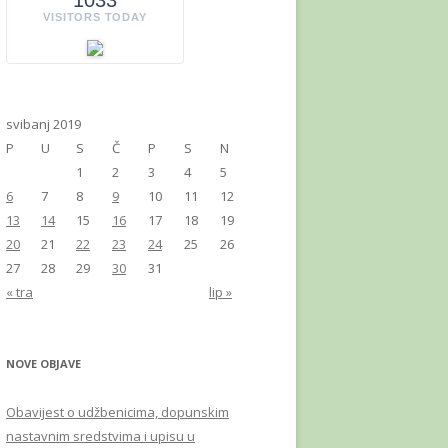
1033
VISITORS TODAY
svibanj 2019
P
U
S
Č
P
S
N
1
2
3
4
5
6
7
8
9
10
11
12
13
14
15
16
17
18
19
20
21
22
23
24
25
26
27
28
29
30
31
« tra
lip »
NOVE OBJAVE
Obavijest o udžbenicima, dopunskim
nastavnim sredstvima i upisu u