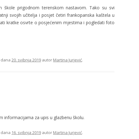
Dan škole prigodnom terenskom nastavom. Tako su svi
atnji svojih učitelja i posjet četiri frankopanska kaštela u
ti kratke osvrte o posjećenim mjestima i pogledati foto
dana
20. svibnja 2019
autor
Martina Jurjević
.
 informacijama za upis u glazbenu školu.
dana
16. svibnja 2019
autor
Martina Jurjević
.