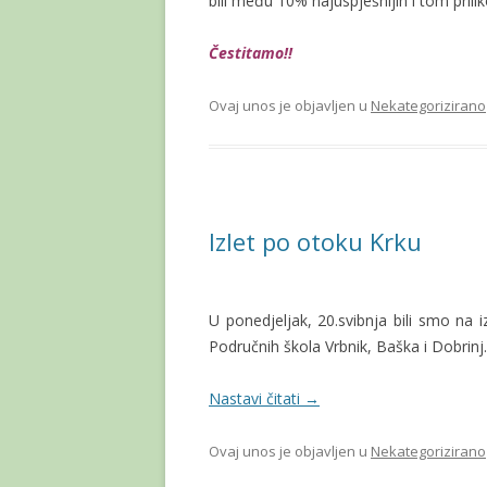
bili među 10% najuspješnijih i tom prili
Čestitamo!!
Ovaj unos je objavljen u
Nekategorizirano
Izlet po otoku Krku
U ponedjeljak, 20.svibnja bili smo na 
Područnih škola Vrbnik, Baška i Dobrinj.
Nastavi čitati
→
Ovaj unos je objavljen u
Nekategorizirano