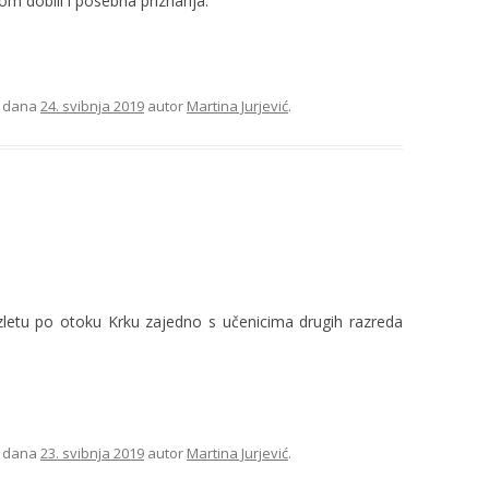
kom dobili i posebna priznanja.
dana
24. svibnja 2019
autor
Martina Jurjević
.
izletu po otoku Krku zajedno s učenicima drugih razreda
dana
23. svibnja 2019
autor
Martina Jurjević
.