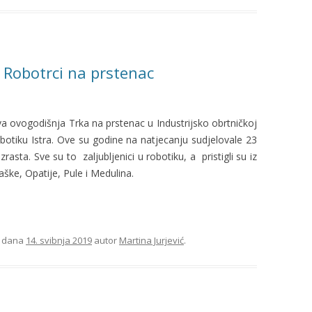
. Robotrci na prstenac
a ovogodišnja Trka na prstenac u Industrijsko obrtničkoj
robotiku Istra. Ove su godine na natjecanju sudjelovale 23
ta. Sve su to zaljubljenici u robotiku, a pristigli su iz
ške, Opatije, Pule i Medulina.
dana
14. svibnja 2019
autor
Martina Jurjević
.