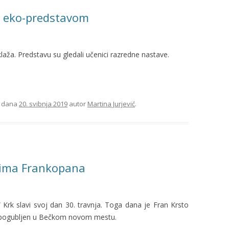
e eko-predstavom
klaža. Predstavu su gledali učenici razredne nastave.
dana
20. svibnja 2019
autor
Martina Jurjević
.
vima Frankopana
Krk slavi svoj dan 30. travnja. Toga dana je Fran Krsto
 pogubljen u Bečkom novom mestu.