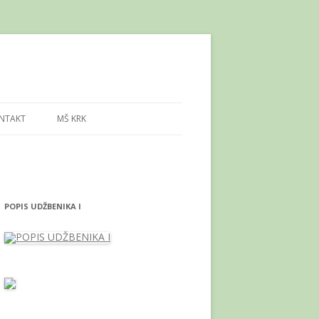
NTAKT
MŠ KRK
POPIS UDŽBENIKA I
K. GOD.
ADZORU
AZOO