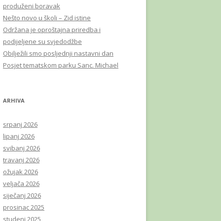
produženi boravak
Nešto novo u školi – Zid istine
Održana je oproštajna priredba i
podijeljene su svjedodžbe
Obilježili smo posljednji nastavni dan
Posjet tematskom parku Sanc. Michael
ARHIVA
srpanj 2026
lipanj 2026
svibanj 2026
travanj 2026
ožujak 2026
veljača 2026
siječanj 2026
prosinac 2025
studeni 2025