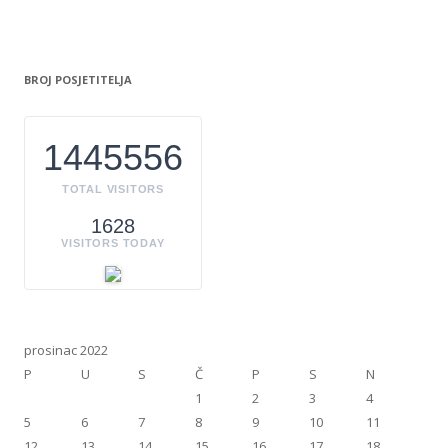
BROJ POSJETITELJA
1445556
TOTAL VISITORS
1628
VISITORS TODAY
prosinac 2022
P
U
S
Č
P
S
N
1
2
3
4
5
6
7
8
9
10
11
12
13
14
15
16
17
18