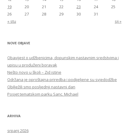
19
20
21
22
23
24
25
26
27
28
29
30
31
« stu
sij »
NOVE OBJAVE
Obavijest o udžbenicima, dopunskim nastavnim sredstvima i
upisu u produženi boravak
Nešto novo u školi – Zid istine
Održana je oproštajna priredba i podijeljene su svjedodžbe
Obilježili smo posljednji nastavni dan
Posjet tematskom parku Sanc. Michael
ARHIVA
srpanj 2026