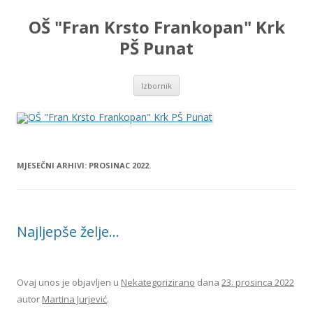
OŠ "Fran Krsto Frankopan" Krk
PŠ Punat
Skoči
Izbornik
do
sadržaja
MJESEČNI ARHIVI:
PROSINAC 2022.
Najljepše želje…
Ovaj unos je objavljen u
Nekategorizirano
dana
23. prosinca 2022
autor
Martina Jurjević
.