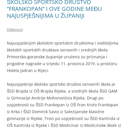
ŠKOLSKO SPORTSKO DRUŠTVO
”FRANKOPAN” I OVE GODINE MEĐU
NAJUSPJEŠNIJIMA U ŽUPANIJI
Odgovori
Najuspješnijim školskim sportskim društvima i voditeljima
školskih sportskih društava osnovnih i srednjih škola
Primorsko-goranske županije uručena su priznanja i
prigodne nagrade u srijedu 11. prosinca 2019. u prostoru
Hotela Jadran u Rijeci.
Najuspješnije školsko sportsko društvo osnovnih škola je
ŠSD Brajda iz OŠ Brajda Rijeka, a srednjih škola ŠSD GAM
iz Gimnazije Andrije Mohorovičića Rijeka. Drugi po
uspješnosti su ŠSD Frankopan iz OŠ Fran Krsto Frankopan
iz Krka i ŠSD Dominik Savio iz Salezijanske klasične
gimnazije iz Rijeke. Treći po uspješnosti su ŠSD Kantrida iz
OŠ Kantrida iz Rijeke i ŠSD Medicinar iz Medicinske škole iz