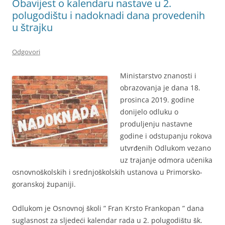
Obavijest o kalendaru nastave u 2.
polugodištu i nadoknadi dana provedenih
u štrajku
Odgovori
Ministarstvo znanosti i
obrazovanja je dana 18.
prosinca 2019. godine
donijelo odluku o
produljenju nastavne
godine i odstupanju rokova
utvrđenih Odlukom vezano
uz trajanje odmora učenika
osnovnoškolskih i srednjoškolskih ustanova u Primorsko-
goranskoj županiji.
Odlukom je Osnovnoj školi ” Fran Krsto Frankopan ” dana
suglasnost za sljedeći kalendar rada u 2. polugodištu šk.