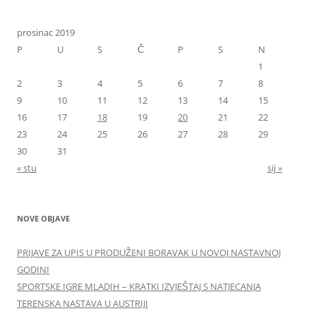
prosinac 2019
P
U
S
Č
P
S
N
1
2
3
4
5
6
7
8
9
10
11
12
13
14
15
16
17
18
19
20
21
22
23
24
25
26
27
28
29
30
31
« stu
sij »
NOVE OBJAVE
PRIJAVE ZA UPIS U PRODUŽENI BORAVAK U NOVOJ NASTAVNOJ
GODINI
SPORTSKE IGRE MLADIH – KRATKI IZVJEŠTAJ S NATJECANJA
TERENSKA NASTAVA U AUSTRIJI